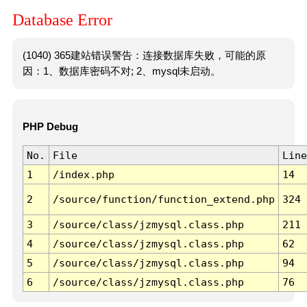
Database Error
(1040) 365建站错误警告：连接数据库失败，可能的原
因：1、数据库密码不对; 2、mysql未启动。
PHP Debug
No.
File
Line
1
/index.php
14
2
/source/function/function_extend.php
324
3
/source/class/jzmysql.class.php
211
4
/source/class/jzmysql.class.php
62
5
/source/class/jzmysql.class.php
94
6
/source/class/jzmysql.class.php
76