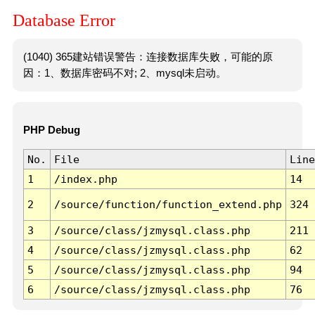
Database Error
(1040) 365建站错误警告：连接数据库失败，可能的原
因：1、数据库密码不对; 2、mysql未启动。
PHP Debug
No.
File
Line
1
/index.php
14
2
/source/function/function_extend.php
324
3
/source/class/jzmysql.class.php
211
4
/source/class/jzmysql.class.php
62
5
/source/class/jzmysql.class.php
94
6
/source/class/jzmysql.class.php
76