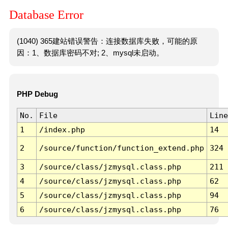
Database Error
(1040) 365建站错误警告：连接数据库失败，可能的原
因：1、数据库密码不对; 2、mysql未启动。
PHP Debug
No.
File
Line
1
/index.php
14
2
/source/function/function_extend.php
324
3
/source/class/jzmysql.class.php
211
4
/source/class/jzmysql.class.php
62
5
/source/class/jzmysql.class.php
94
6
/source/class/jzmysql.class.php
76