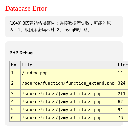
Database Error
(1040) 365建站错误警告：连接数据库失败，可能的原
因：1、数据库密码不对; 2、mysql未启动。
PHP Debug
No.
File
Line
1
/index.php
14
2
/source/function/function_extend.php
324
3
/source/class/jzmysql.class.php
211
4
/source/class/jzmysql.class.php
62
5
/source/class/jzmysql.class.php
94
6
/source/class/jzmysql.class.php
76