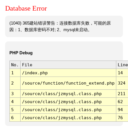
Database Error
(1040) 365建站错误警告：连接数据库失败，可能的原
因：1、数据库密码不对; 2、mysql未启动。
PHP Debug
No.
File
Line
1
/index.php
14
2
/source/function/function_extend.php
324
3
/source/class/jzmysql.class.php
211
4
/source/class/jzmysql.class.php
62
5
/source/class/jzmysql.class.php
94
6
/source/class/jzmysql.class.php
76