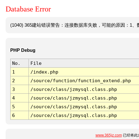
Database Error
(1040) 365建站错误警告：连接数据库失败，可能的原因：1、数
PHP Debug
No.
File
1
/index.php
2
/source/function/function_extend.php
3
/source/class/jzmysql.class.php
4
/source/class/jzmysql.class.php
5
/source/class/jzmysql.class.php
6
/source/class/jzmysql.class.php
www.365jz.com
已经将此