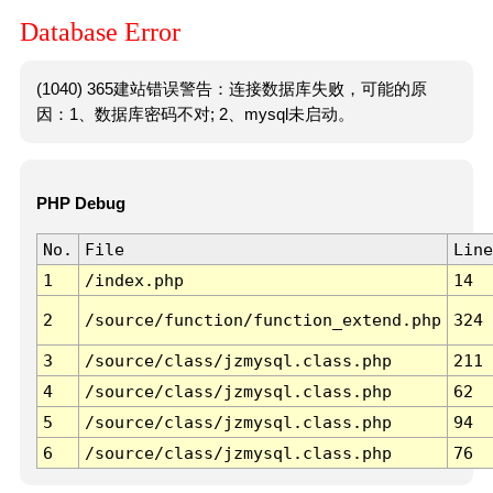
Database Error
(1040) 365建站错误警告：连接数据库失败，可能的原
因：1、数据库密码不对; 2、mysql未启动。
PHP Debug
No.
File
Line
1
/index.php
14
2
/source/function/function_extend.php
324
3
/source/class/jzmysql.class.php
211
4
/source/class/jzmysql.class.php
62
5
/source/class/jzmysql.class.php
94
6
/source/class/jzmysql.class.php
76