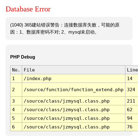
Database Error
(1040) 365建站错误警告：连接数据库失败，可能的原
因：1、数据库密码不对; 2、mysql未启动。
PHP Debug
No.
File
Line
1
/index.php
14
2
/source/function/function_extend.php
324
3
/source/class/jzmysql.class.php
211
4
/source/class/jzmysql.class.php
62
5
/source/class/jzmysql.class.php
94
6
/source/class/jzmysql.class.php
76