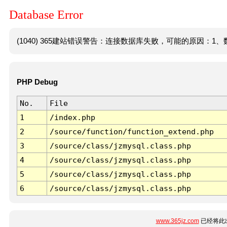
Database Error
(1040) 365建站错误警告：连接数据库失败，可能的原因：1、数
PHP Debug
No.
File
1
/index.php
2
/source/function/function_extend.php
3
/source/class/jzmysql.class.php
4
/source/class/jzmysql.class.php
5
/source/class/jzmysql.class.php
6
/source/class/jzmysql.class.php
www.365jz.com
已经将此