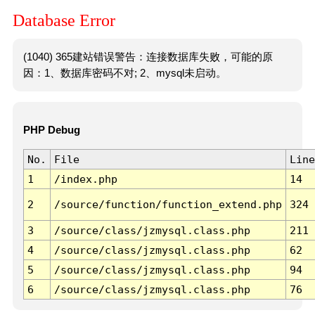
Database Error
(1040) 365建站错误警告：连接数据库失败，可能的原
因：1、数据库密码不对; 2、mysql未启动。
PHP Debug
No.
File
Line
1
/index.php
14
2
/source/function/function_extend.php
324
3
/source/class/jzmysql.class.php
211
4
/source/class/jzmysql.class.php
62
5
/source/class/jzmysql.class.php
94
6
/source/class/jzmysql.class.php
76