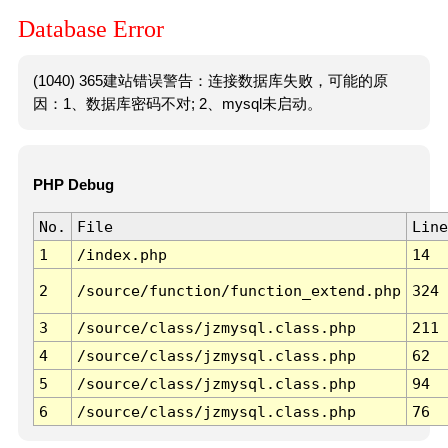
Database Error
(1040) 365建站错误警告：连接数据库失败，可能的原
因：1、数据库密码不对; 2、mysql未启动。
PHP Debug
No.
File
Line
1
/index.php
14
2
/source/function/function_extend.php
324
3
/source/class/jzmysql.class.php
211
4
/source/class/jzmysql.class.php
62
5
/source/class/jzmysql.class.php
94
6
/source/class/jzmysql.class.php
76