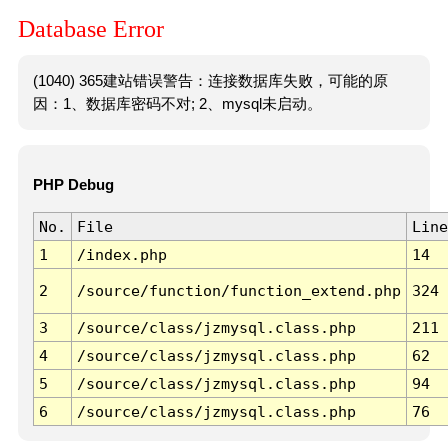
Database Error
(1040) 365建站错误警告：连接数据库失败，可能的原
因：1、数据库密码不对; 2、mysql未启动。
PHP Debug
No.
File
Line
1
/index.php
14
2
/source/function/function_extend.php
324
3
/source/class/jzmysql.class.php
211
4
/source/class/jzmysql.class.php
62
5
/source/class/jzmysql.class.php
94
6
/source/class/jzmysql.class.php
76