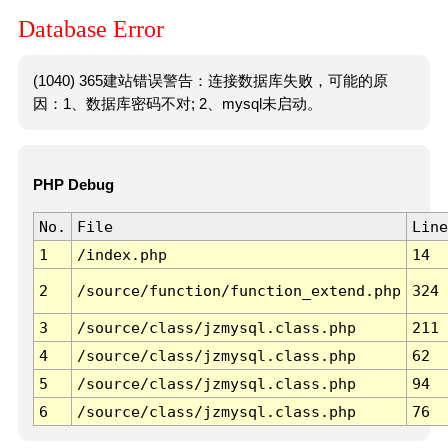
Database Error
(1040) 365建站错误警告：连接数据库失败，可能的原
因：1、数据库密码不对; 2、mysql未启动。
PHP Debug
No.
File
Line
1
/index.php
14
2
/source/function/function_extend.php
324
3
/source/class/jzmysql.class.php
211
4
/source/class/jzmysql.class.php
62
5
/source/class/jzmysql.class.php
94
6
/source/class/jzmysql.class.php
76