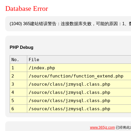
Database Error
(1040) 365建站错误警告：连接数据库失败，可能的原因：1、数
PHP Debug
No.
File
1
/index.php
2
/source/function/function_extend.php
3
/source/class/jzmysql.class.php
4
/source/class/jzmysql.class.php
5
/source/class/jzmysql.class.php
6
/source/class/jzmysql.class.php
www.365jz.com
已经将此