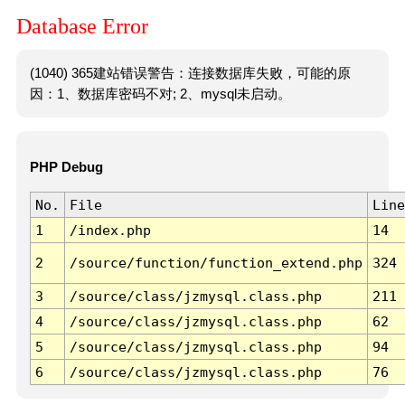
Database Error
(1040) 365建站错误警告：连接数据库失败，可能的原
因：1、数据库密码不对; 2、mysql未启动。
PHP Debug
No.
File
Line
1
/index.php
14
2
/source/function/function_extend.php
324
3
/source/class/jzmysql.class.php
211
4
/source/class/jzmysql.class.php
62
5
/source/class/jzmysql.class.php
94
6
/source/class/jzmysql.class.php
76