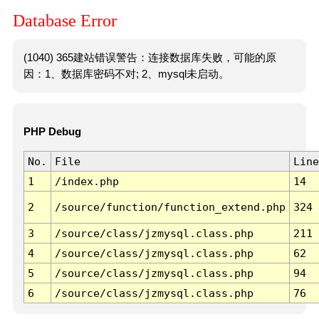
Database Error
(1040) 365建站错误警告：连接数据库失败，可能的原
因：1、数据库密码不对; 2、mysql未启动。
PHP Debug
No.
File
Line
1
/index.php
14
2
/source/function/function_extend.php
324
3
/source/class/jzmysql.class.php
211
4
/source/class/jzmysql.class.php
62
5
/source/class/jzmysql.class.php
94
6
/source/class/jzmysql.class.php
76