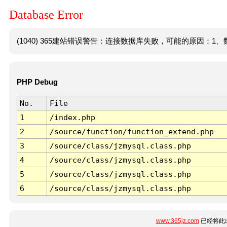
Database Error
(1040) 365建站错误警告：连接数据库失败，可能的原因：1、数
PHP Debug
No.
File
1
/index.php
2
/source/function/function_extend.php
3
/source/class/jzmysql.class.php
4
/source/class/jzmysql.class.php
5
/source/class/jzmysql.class.php
6
/source/class/jzmysql.class.php
www.365jz.com
已经将此