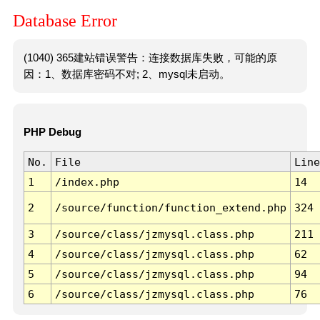
Database Error
(1040) 365建站错误警告：连接数据库失败，可能的原
因：1、数据库密码不对; 2、mysql未启动。
PHP Debug
No.
File
Line
1
/index.php
14
2
/source/function/function_extend.php
324
3
/source/class/jzmysql.class.php
211
4
/source/class/jzmysql.class.php
62
5
/source/class/jzmysql.class.php
94
6
/source/class/jzmysql.class.php
76