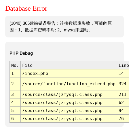
Database Error
(1040) 365建站错误警告：连接数据库失败，可能的原
因：1、数据库密码不对; 2、mysql未启动。
PHP Debug
No.
File
Line
1
/index.php
14
2
/source/function/function_extend.php
324
3
/source/class/jzmysql.class.php
211
4
/source/class/jzmysql.class.php
62
5
/source/class/jzmysql.class.php
94
6
/source/class/jzmysql.class.php
76