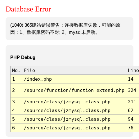
Database Error
(1040) 365建站错误警告：连接数据库失败，可能的原
因：1、数据库密码不对; 2、mysql未启动。
PHP Debug
No.
File
Line
1
/index.php
14
2
/source/function/function_extend.php
324
3
/source/class/jzmysql.class.php
211
4
/source/class/jzmysql.class.php
62
5
/source/class/jzmysql.class.php
94
6
/source/class/jzmysql.class.php
76