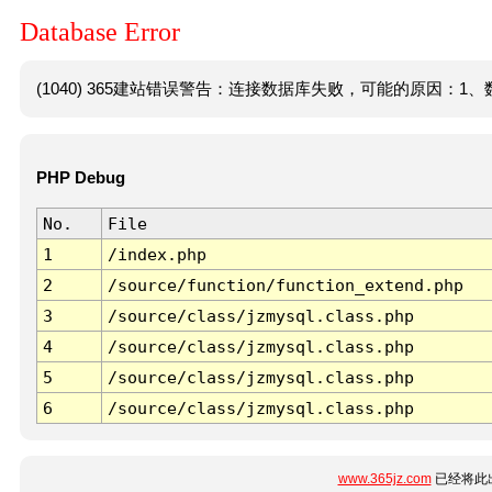
Database Error
(1040) 365建站错误警告：连接数据库失败，可能的原因：1、数
PHP Debug
No.
File
1
/index.php
2
/source/function/function_extend.php
3
/source/class/jzmysql.class.php
4
/source/class/jzmysql.class.php
5
/source/class/jzmysql.class.php
6
/source/class/jzmysql.class.php
www.365jz.com
已经将此