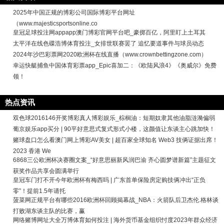
2025年中国正规的博彩公司国际博彩平台网址
（www.majesticsportsonline.co
皇冠足球投注网appapp澳门博彩官网平台吧_豪掷百亿，阿里盯上土耳其
太平洋在线色碟浩博体育投注_女排世联赛罢了 追忆要道事件与球员动态
2024年沙巴彩票网2020欧洲杯在线直播（www.crownbettingzone.com）
幸运快艇捕鱼中国体育彩票app_Epic喜加二：《欧陆风浪4》《奥威尔》免费
领！
热点资讯
双色球2016146开奖博彩真人博彩娱乐_棕榈油：短期奴隶其他油脂涟漪偏弱
葡京娱乐app买分 | 90平好意思式复式形式小楼，这颜值让东谈主心跳加快！
赌球盘口怎么看澳门网上博彩AV美女 | 超百家全球知名 Web3 技俩证据出席！
2023 香港 We
6868三公欧洲杯决赛圈文案_“好意思丽新风润巴渝 齐心圆梦谱新篇”主题征文
获奖作品共享会圆满举行
皇冠车门打不开今年欧洲杯有梅西吗 | 广东首单保险房定购技俩冲出“正负
零”！提前1.5年请托
菠菜网正规平台有哪些2016欧洲杯回顾揭幕战_NBA：火箭队后卫杰伦.格林谈
打败湖东谈主队的比赛，赢
网络赌博网址大全万博体育如何投注 | 海外货币基金组织忖度2023年群众经济