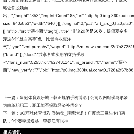
恤，若是你老是穿白T恤，马上来试试这种端淑的蓝色款吧，十足大
略让你脱颖而
出。","height":"853","imgIntrCount":85,"url":"http://p0.img.360kuai
size=640x853","width":"640"}]}],"original":0,"pat":"art_src_0,fts0,
[],"s":"p","src":"蓓小西","tag":[],"title":"非论20仍是50岁，提倡夏令多
穿这3个“显白高等”色！比詈骂灰更洋
气","type":"zmt:purephv","wapurl":"http://zm.news.so.com/2c7a872
{"brand":{},"desc":"共享各式实用的穿搭手段
~","fans_num":5253,"id":"627431141","is_brand":"0","name":"蓓小
西","new_verify":"7","pic":"http://p6.img.360kuai.com/t01728a2f67b8819
上一篇：
皇冠体育娱乐城下载正规的手机博彩 | 公司以网帖谩骂形象
为由革职职工，职工能否提取经济补偿金？
下一篇：
uG环球体育博彩 香港盘_顶薪泡汤！广厦第三巨头专门离
队，9个赛季没逾越，李春江有眼神
相关资讯