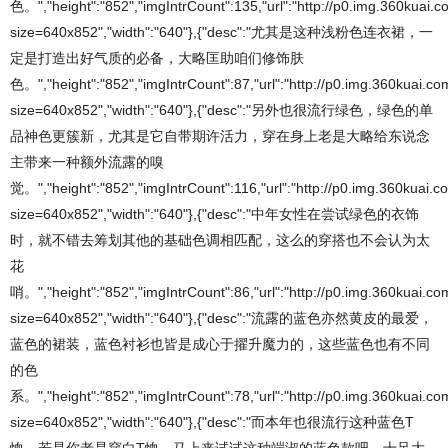
色。","height":"852","imgIntrCount":135,"url":"http://p0.img.360kua
size=640x852","width":"640"},{"desc":"尤其是这种浅粉色连衣裙，一
定是打造出好气质的必备，大略匡助咱们修饰肤
色。","height":"852","imgIntrCount":87,"url":"http://p0.img.360kuai
size=640x852","width":"640"},{"desc":"另外也很流行绿色，绿色的单
品神色更簇新，尤其是它自带期许活力，穿在身上老是大略给东说念
主带来一种额外流露的嗅
觉。","height":"852","imgIntrCount":116,"url":"http://p0.img.360kua
size=640x852","width":"640"},{"desc":"中年女性在尝试绿色的衣饰
时，就不错去筹划其他的基础色调相匹配，这么的穿搭也不会认为太
花
哨。","height":"852","imgIntrCount":86,"url":"http://p0.img.360kuai.
size=640x852","width":"640"},{"desc":"流露的蓝色亦然黄皮的最爱，
蓝色的裙装，蓝色衬衫也皆是成心于擢升魔力的，这些蓝色也有不同
的色
系。","height":"852","imgIntrCount":78,"url":"http://p0.img.360kuai.
size=640x852","width":"640"},{"desc":"而本年也很流行这种蓝色T