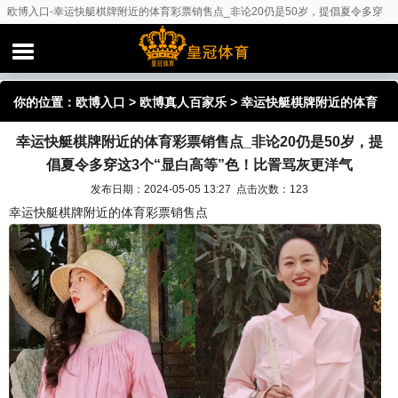
欧博入口-幸运快艇棋牌附近的体育彩票销售点_非论20仍是50岁，提倡夏令多穿
这3个“显白高等”色！比詈骂灰更洋气
你的位置：
欧博入口
>
欧博真人百家乐
> 幸运快艇棋牌附近的体育
幸运快艇棋牌附近的体育彩票销售点_非论20仍是50岁，提
彩票销售点_非论20仍是50岁，提倡夏令多穿这3个“显白高等”色！
倡夏令多穿这3个“显白高等”色！比詈骂灰更洋气
比詈骂灰更洋气
发布日期：2024-05-05 13:27 点击次数：123
幸运快艇棋牌附近的体育彩票销售点