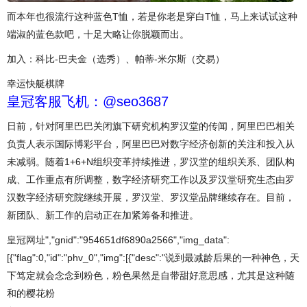
而本年也很流行这种蓝色T恤，若是你老是穿白T恤，马上来试试这种
端淑的蓝色款吧，十足大略让你脱颖而出。
加入：科比-巴夫金（选秀）、帕蒂-米尔斯（交易）
幸运快艇棋牌
皇冠客服飞机：@seo3687
日前，针对阿里巴巴关闭旗下研究机构罗汉堂的传闻，阿里巴巴相关
负责人表示国际博彩平台，阿里巴巴对数字经济创新的关注和投入从
未减弱。随着1+6+N组织变革持续推进，罗汉堂的组织关系、团队构
成、工作重点有所调整，数字经济研究工作以及罗汉堂研究生态由罗
汉数字经济研究院继续开展，罗汉堂、罗汉堂品牌继续存在。目前，
新团队、新工作的启动正在加紧筹备和推进。
皇冠网址
","gnid":"954651df6890a2566","img_data":
[{"flag":0,"id":"phv_0","img":[{"desc":"说到最减龄后果的一种神色，天
下笃定就会念念到粉色，粉色果然是自带甜好意思感，尤其是这种随
和的樱花粉