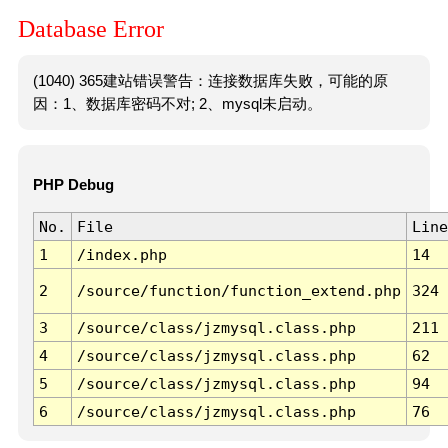
Database Error
(1040) 365建站错误警告：连接数据库失败，可能的原
因：1、数据库密码不对; 2、mysql未启动。
PHP Debug
No.
File
Line
1
/index.php
14
2
/source/function/function_extend.php
324
3
/source/class/jzmysql.class.php
211
4
/source/class/jzmysql.class.php
62
5
/source/class/jzmysql.class.php
94
6
/source/class/jzmysql.class.php
76