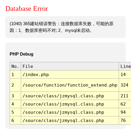
Database Error
(1040) 365建站错误警告：连接数据库失败，可能的原
因：1、数据库密码不对; 2、mysql未启动。
PHP Debug
No.
File
Line
1
/index.php
14
2
/source/function/function_extend.php
324
3
/source/class/jzmysql.class.php
211
4
/source/class/jzmysql.class.php
62
5
/source/class/jzmysql.class.php
94
6
/source/class/jzmysql.class.php
76