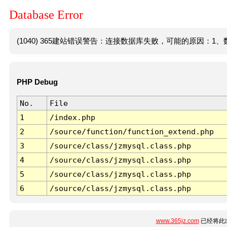
Database Error
(1040) 365建站错误警告：连接数据库失败，可能的原因：1、数
PHP Debug
No.
File
1
/index.php
2
/source/function/function_extend.php
3
/source/class/jzmysql.class.php
4
/source/class/jzmysql.class.php
5
/source/class/jzmysql.class.php
6
/source/class/jzmysql.class.php
www.365jz.com
已经将此