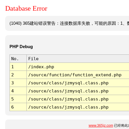
Database Error
(1040) 365建站错误警告：连接数据库失败，可能的原因：1、数
PHP Debug
No.
File
1
/index.php
2
/source/function/function_extend.php
3
/source/class/jzmysql.class.php
4
/source/class/jzmysql.class.php
5
/source/class/jzmysql.class.php
6
/source/class/jzmysql.class.php
www.365jz.com
已经将此