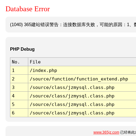
Database Error
(1040) 365建站错误警告：连接数据库失败，可能的原因：1、数
PHP Debug
No.
File
1
/index.php
2
/source/function/function_extend.php
3
/source/class/jzmysql.class.php
4
/source/class/jzmysql.class.php
5
/source/class/jzmysql.class.php
6
/source/class/jzmysql.class.php
www.365jz.com
已经将此