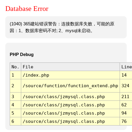
Database Error
(1040) 365建站错误警告：连接数据库失败，可能的原
因：1、数据库密码不对; 2、mysql未启动。
PHP Debug
No.
File
Line
1
/index.php
14
2
/source/function/function_extend.php
324
3
/source/class/jzmysql.class.php
211
4
/source/class/jzmysql.class.php
62
5
/source/class/jzmysql.class.php
94
6
/source/class/jzmysql.class.php
76