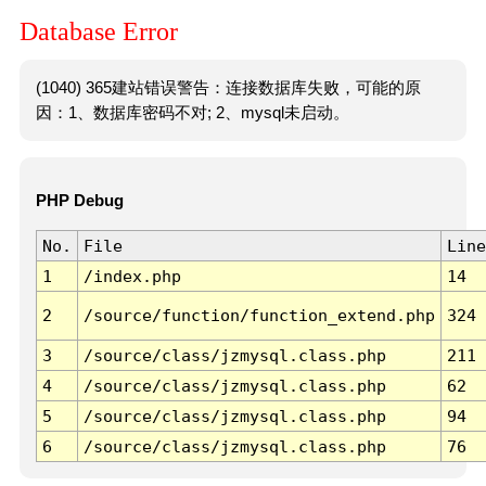
Database Error
(1040) 365建站错误警告：连接数据库失败，可能的原
因：1、数据库密码不对; 2、mysql未启动。
PHP Debug
No.
File
Line
1
/index.php
14
2
/source/function/function_extend.php
324
3
/source/class/jzmysql.class.php
211
4
/source/class/jzmysql.class.php
62
5
/source/class/jzmysql.class.php
94
6
/source/class/jzmysql.class.php
76