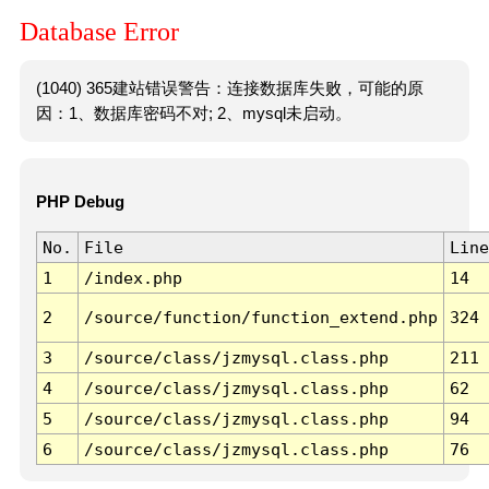
Database Error
(1040) 365建站错误警告：连接数据库失败，可能的原
因：1、数据库密码不对; 2、mysql未启动。
PHP Debug
No.
File
Line
1
/index.php
14
2
/source/function/function_extend.php
324
3
/source/class/jzmysql.class.php
211
4
/source/class/jzmysql.class.php
62
5
/source/class/jzmysql.class.php
94
6
/source/class/jzmysql.class.php
76