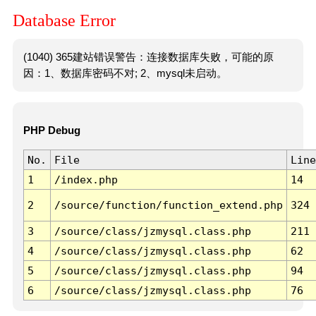
Database Error
(1040) 365建站错误警告：连接数据库失败，可能的原
因：1、数据库密码不对; 2、mysql未启动。
PHP Debug
No.
File
Line
1
/index.php
14
2
/source/function/function_extend.php
324
3
/source/class/jzmysql.class.php
211
4
/source/class/jzmysql.class.php
62
5
/source/class/jzmysql.class.php
94
6
/source/class/jzmysql.class.php
76