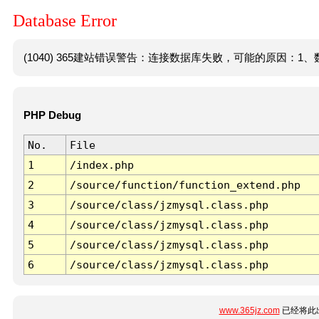
Database Error
(1040) 365建站错误警告：连接数据库失败，可能的原因：1、数
PHP Debug
No.
File
1
/index.php
2
/source/function/function_extend.php
3
/source/class/jzmysql.class.php
4
/source/class/jzmysql.class.php
5
/source/class/jzmysql.class.php
6
/source/class/jzmysql.class.php
www.365jz.com
已经将此