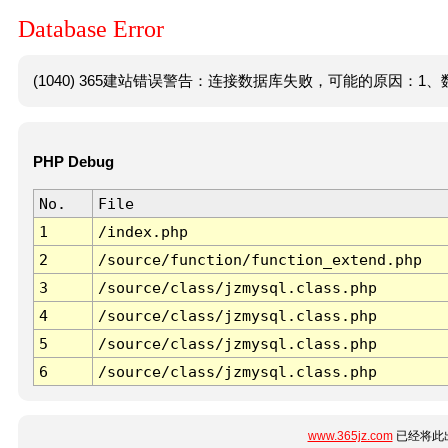
Database Error
(1040) 365建站错误警告：连接数据库失败，可能的原因：1、数
PHP Debug
No.
File
1
/index.php
2
/source/function/function_extend.php
3
/source/class/jzmysql.class.php
4
/source/class/jzmysql.class.php
5
/source/class/jzmysql.class.php
6
/source/class/jzmysql.class.php
www.365jz.com
已经将此