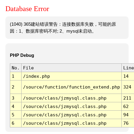
Database Error
(1040) 365建站错误警告：连接数据库失败，可能的原
因：1、数据库密码不对; 2、mysql未启动。
PHP Debug
No.
File
Line
1
/index.php
14
2
/source/function/function_extend.php
324
3
/source/class/jzmysql.class.php
211
4
/source/class/jzmysql.class.php
62
5
/source/class/jzmysql.class.php
94
6
/source/class/jzmysql.class.php
76