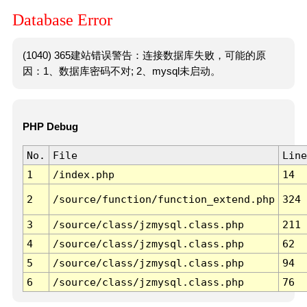
Database Error
(1040) 365建站错误警告：连接数据库失败，可能的原
因：1、数据库密码不对; 2、mysql未启动。
PHP Debug
No.
File
Line
1
/index.php
14
2
/source/function/function_extend.php
324
3
/source/class/jzmysql.class.php
211
4
/source/class/jzmysql.class.php
62
5
/source/class/jzmysql.class.php
94
6
/source/class/jzmysql.class.php
76