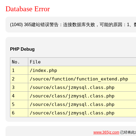
Database Error
(1040) 365建站错误警告：连接数据库失败，可能的原因：1、数
PHP Debug
No.
File
1
/index.php
2
/source/function/function_extend.php
3
/source/class/jzmysql.class.php
4
/source/class/jzmysql.class.php
5
/source/class/jzmysql.class.php
6
/source/class/jzmysql.class.php
www.365jz.com
已经将此