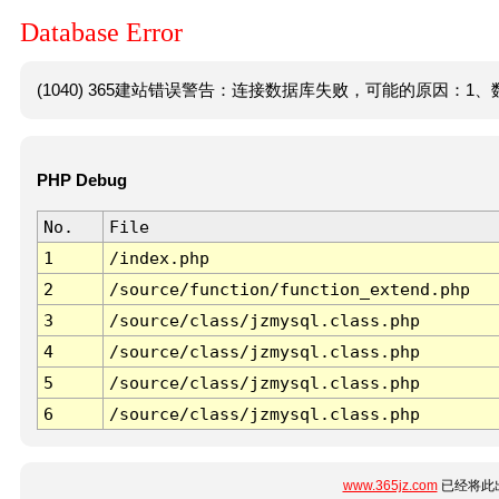
Database Error
(1040) 365建站错误警告：连接数据库失败，可能的原因：1、数
PHP Debug
No.
File
1
/index.php
2
/source/function/function_extend.php
3
/source/class/jzmysql.class.php
4
/source/class/jzmysql.class.php
5
/source/class/jzmysql.class.php
6
/source/class/jzmysql.class.php
www.365jz.com
已经将此