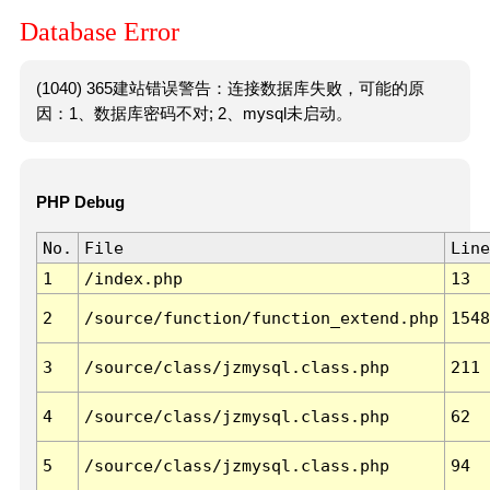
Database Error
(1040) 365建站错误警告：连接数据库失败，可能的原
因：1、数据库密码不对; 2、mysql未启动。
PHP Debug
No.
File
Line
1
/index.php
13
2
/source/function/function_extend.php
1548
3
/source/class/jzmysql.class.php
211
4
/source/class/jzmysql.class.php
62
5
/source/class/jzmysql.class.php
94