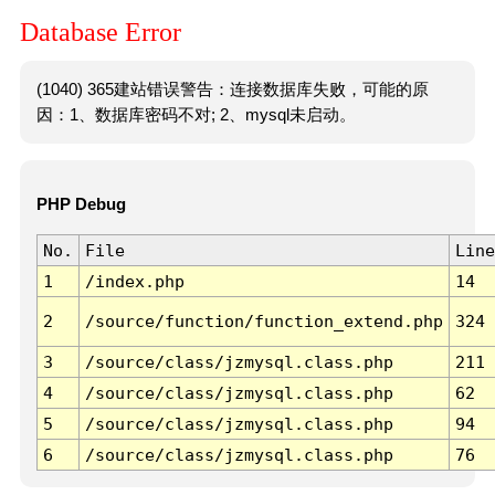
Database Error
(1040) 365建站错误警告：连接数据库失败，可能的原
因：1、数据库密码不对; 2、mysql未启动。
PHP Debug
No.
File
Line
1
/index.php
14
2
/source/function/function_extend.php
324
3
/source/class/jzmysql.class.php
211
4
/source/class/jzmysql.class.php
62
5
/source/class/jzmysql.class.php
94
6
/source/class/jzmysql.class.php
76