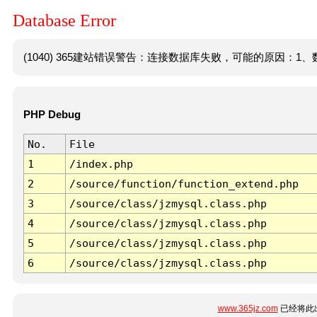
Database Error
(1040) 365建站错误警告：连接数据库失败，可能的原因：1、数
PHP Debug
No.
File
1
/index.php
2
/source/function/function_extend.php
3
/source/class/jzmysql.class.php
4
/source/class/jzmysql.class.php
5
/source/class/jzmysql.class.php
6
/source/class/jzmysql.class.php
www.365jz.com
已经将此