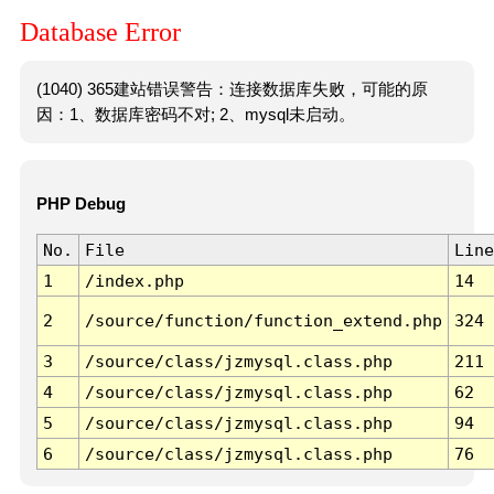
Database Error
(1040) 365建站错误警告：连接数据库失败，可能的原
因：1、数据库密码不对; 2、mysql未启动。
PHP Debug
No.
File
Line
1
/index.php
14
2
/source/function/function_extend.php
324
3
/source/class/jzmysql.class.php
211
4
/source/class/jzmysql.class.php
62
5
/source/class/jzmysql.class.php
94
6
/source/class/jzmysql.class.php
76