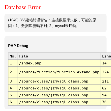
Database Error
(1040) 365建站错误警告：连接数据库失败，可能的原
因：1、数据库密码不对; 2、mysql未启动。
PHP Debug
No.
File
Line
1
/index.php
14
2
/source/function/function_extend.php
324
3
/source/class/jzmysql.class.php
211
4
/source/class/jzmysql.class.php
62
5
/source/class/jzmysql.class.php
94
6
/source/class/jzmysql.class.php
76