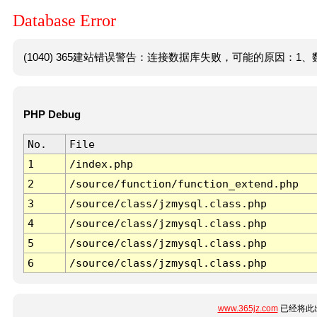
Database Error
(1040) 365建站错误警告：连接数据库失败，可能的原因：1、数
PHP Debug
No.
File
1
/index.php
2
/source/function/function_extend.php
3
/source/class/jzmysql.class.php
4
/source/class/jzmysql.class.php
5
/source/class/jzmysql.class.php
6
/source/class/jzmysql.class.php
www.365jz.com
已经将此