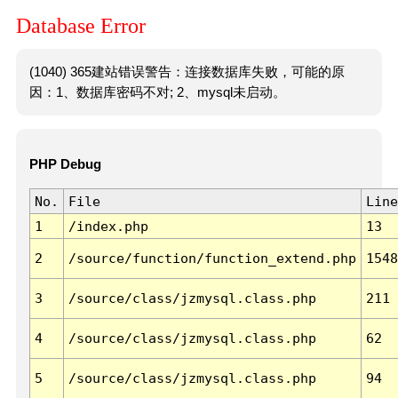
Database Error
(1040) 365建站错误警告：连接数据库失败，可能的原
因：1、数据库密码不对; 2、mysql未启动。
PHP Debug
No.
File
Line
1
/index.php
13
2
/source/function/function_extend.php
1548
3
/source/class/jzmysql.class.php
211
4
/source/class/jzmysql.class.php
62
5
/source/class/jzmysql.class.php
94