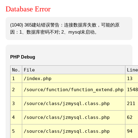
Database Error
(1040) 365建站错误警告：连接数据库失败，可能的原
因：1、数据库密码不对; 2、mysql未启动。
PHP Debug
No.
File
Line
1
/index.php
13
2
/source/function/function_extend.php
1548
3
/source/class/jzmysql.class.php
211
4
/source/class/jzmysql.class.php
62
5
/source/class/jzmysql.class.php
94