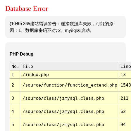
Database Error
(1040) 365建站错误警告：连接数据库失败，可能的原
因：1、数据库密码不对; 2、mysql未启动。
PHP Debug
No.
File
Line
1
/index.php
13
2
/source/function/function_extend.php
1548
3
/source/class/jzmysql.class.php
211
4
/source/class/jzmysql.class.php
62
5
/source/class/jzmysql.class.php
94