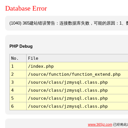
Database Error
(1040) 365建站错误警告：连接数据库失败，可能的原因：1、数
PHP Debug
No.
File
1
/index.php
2
/source/function/function_extend.php
3
/source/class/jzmysql.class.php
4
/source/class/jzmysql.class.php
5
/source/class/jzmysql.class.php
6
/source/class/jzmysql.class.php
www.365jz.com
已经将此